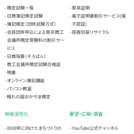
検定試験一覧
貿易証明
日商簿記検定試験
電子証明書割引サービス(電
簿記検定（団体試験方式）
子認証)
会員団体申込による東京商工
容器包装リサイクル
会議所検定受験料の割引サー
ビス
日商珠算（そろばん）
商工会議所検定試験合格証
明書
オンライン簿記講座
パソコン教室
晴れの国おかやま検定
地域活性化
要望・広報・調査
2030年に向けたまちづくりの
YouTube公式チャンネル