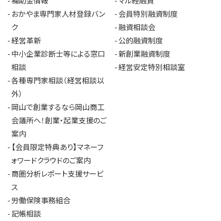
補助金情報
マル経融資
おかやま専門家人材登録バン
会員特別融資制度
ク
融資相談会
経営革新
公的融資制度
中小企業診断士等による窓口
新創業融資制度
相談
経営安定特別相談室
各種専門家相談（経営相談以
外）
岡山で創業するなら岡山商工
会議所へ！創業・起業支援のご
案内
【会員限定特典あり】マネーフ
ォワードクラウドのご案内
商圏分析レポート支援サービ
ス
労働保険事務組合
記帳相談