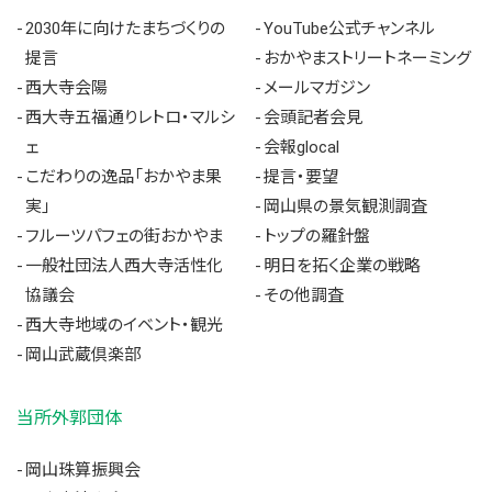
2030年に向けたまちづくりの
YouTube公式チャンネル
提言
おかやまストリートネーミング
西大寺会陽
メールマガジン
西大寺五福通りレトロ・マルシ
会頭記者会見
ェ
会報glocal
こだわりの逸品「おかやま果
提言・要望
実」
岡山県の景気観測調査
フルーツパフェの街おかやま
トップの羅針盤
一般社団法人西大寺活性化
明日を拓く企業の戦略
協議会
その他調査
西大寺地域のイベント・観光
岡山武蔵倶楽部
当所外郭団体
岡山珠算振興会