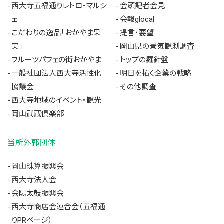
西大寺五福通りレトロ・マルシ
会頭記者会見
ェ
会報glocal
こだわりの逸品「おかやま果
提言・要望
実」
岡山県の景気観測調査
フルーツパフェの街おかやま
トップの羅針盤
一般社団法人西大寺活性化
明日を拓く企業の戦略
協議会
その他調査
西大寺地域のイベント・観光
岡山武蔵倶楽部
当所外郭団体
岡山珠算振興会
西大寺法人会
会陽太鼓振興会
西大寺商店会連合会（五福通
りPRページ）