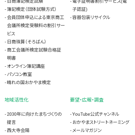
日商簿記検定試験
電子証明書割引サービス(電
簿記検定（団体試験方式）
子認証)
会員団体申込による東京商工
容器包装リサイクル
会議所検定受験料の割引サー
ビス
日商珠算（そろばん）
商工会議所検定試験合格証
明書
オンライン簿記講座
パソコン教室
晴れの国おかやま検定
地域活性化
要望・広報・調査
2030年に向けたまちづくりの
YouTube公式チャンネル
提言
おかやまストリートネーミング
西大寺会陽
メールマガジン