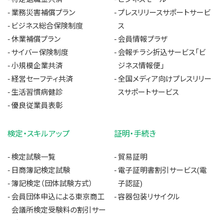
業務災害補償プラン
プレスリリースサポートサービ
ビジネス総合保険制度
ス
休業補償プラン
会員情報プラザ
サイバー保険制度
会報チラシ折込サービス「ビ
小規模企業共済
ジネス情報便」
経営セーフティ共済
全国メディア向けプレスリリー
生活習慣病健診
スサポートサービス
優良従業員表彰
検定・スキルアップ
証明・手続き
検定試験一覧
貿易証明
日商簿記検定試験
電子証明書割引サービス(電
簿記検定（団体試験方式）
子認証)
会員団体申込による東京商工
容器包装リサイクル
会議所検定受験料の割引サー