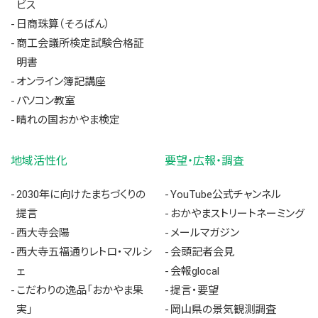
ビス
日商珠算（そろばん）
商工会議所検定試験合格証
明書
オンライン簿記講座
パソコン教室
晴れの国おかやま検定
地域活性化
要望・広報・調査
2030年に向けたまちづくりの
YouTube公式チャンネル
提言
おかやまストリートネーミング
西大寺会陽
メールマガジン
西大寺五福通りレトロ・マルシ
会頭記者会見
ェ
会報glocal
こだわりの逸品「おかやま果
提言・要望
実」
岡山県の景気観測調査