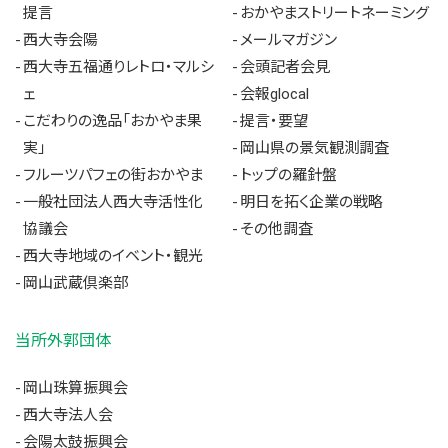
提言
おかやまストリートネーミング
西大寺会陽
メールマガジン
西大寺五福通りレトロ・マルシ
会頭記者会見
ェ
会報glocal
こだわりの逸品「おかやま果
提言・要望
実」
岡山県の景気観測調査
フルーツパフェの街おかやま
トップの羅針盤
一般社団法人西大寺活性化
明日を拓く企業の戦略
協議会
その他調査
西大寺地域のイベント・観光
岡山武蔵倶楽部
当所外郭団体
岡山珠算振興会
西大寺法人会
会陽太鼓振興会