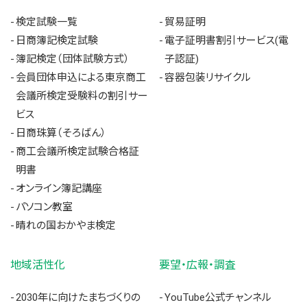
検定試験一覧
貿易証明
日商簿記検定試験
電子証明書割引サービス(電
簿記検定（団体試験方式）
子認証)
会員団体申込による東京商工
容器包装リサイクル
会議所検定受験料の割引サー
ビス
日商珠算（そろばん）
商工会議所検定試験合格証
明書
オンライン簿記講座
パソコン教室
晴れの国おかやま検定
地域活性化
要望・広報・調査
2030年に向けたまちづくりの
YouTube公式チャンネル