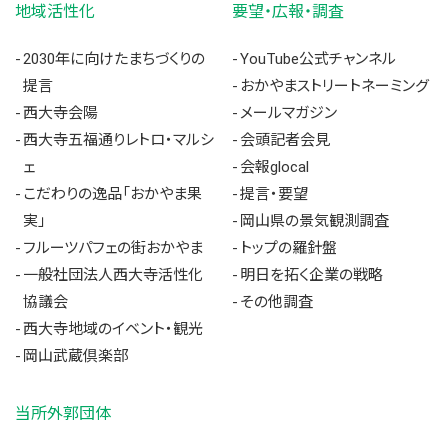
地域活性化
要望・広報・調査
2030年に向けたまちづくりの
YouTube公式チャンネル
提言
おかやまストリートネーミング
西大寺会陽
メールマガジン
西大寺五福通りレトロ・マルシ
会頭記者会見
ェ
会報glocal
こだわりの逸品「おかやま果
提言・要望
実」
岡山県の景気観測調査
フルーツパフェの街おかやま
トップの羅針盤
一般社団法人西大寺活性化
明日を拓く企業の戦略
協議会
その他調査
西大寺地域のイベント・観光
岡山武蔵倶楽部
当所外郭団体