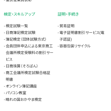
優良従業員表彰
検定・スキルアップ
証明・手続き
検定試験一覧
貿易証明
日商簿記検定試験
電子証明書割引サービス(電
簿記検定（団体試験方式）
子認証)
会員団体申込による東京商工
容器包装リサイクル
会議所検定受験料の割引サー
ビス
日商珠算（そろばん）
商工会議所検定試験合格証
明書
オンライン簿記講座
パソコン教室
晴れの国おかやま検定