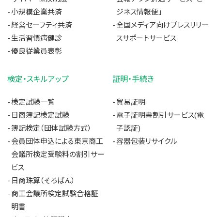
小規模企業共済
ジネス情報便」
経営セーフティ共済
全国メディア向けプレスリリー
生活習慣病健診
スサポートサービス
優良従業員表彰
検定・スキルアップ
証明・手続き
検定試験一覧
貿易証明
日商簿記検定試験
電子証明書割引サービス(電
簿記検定（団体試験方式）
子認証)
会員団体申込による東京商工
容器包装リサイクル
会議所検定受験料の割引サー
ビス
日商珠算（そろばん）
商工会議所検定試験合格証
明書