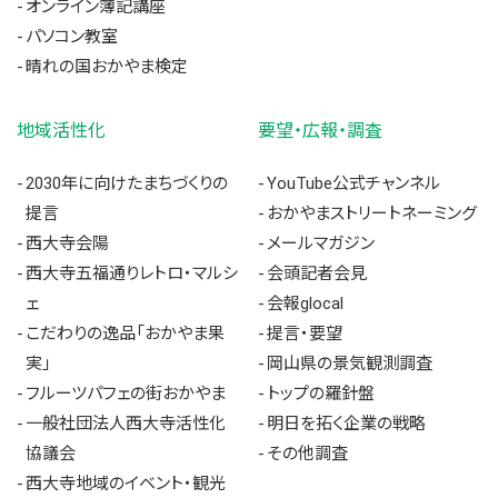
オンライン簿記講座
パソコン教室
晴れの国おかやま検定
地域活性化
要望・広報・調査
2030年に向けたまちづくりの
YouTube公式チャンネル
提言
おかやまストリートネーミング
西大寺会陽
メールマガジン
西大寺五福通りレトロ・マルシ
会頭記者会見
ェ
会報glocal
こだわりの逸品「おかやま果
提言・要望
実」
岡山県の景気観測調査
フルーツパフェの街おかやま
トップの羅針盤
一般社団法人西大寺活性化
明日を拓く企業の戦略
協議会
その他調査
西大寺地域のイベント・観光