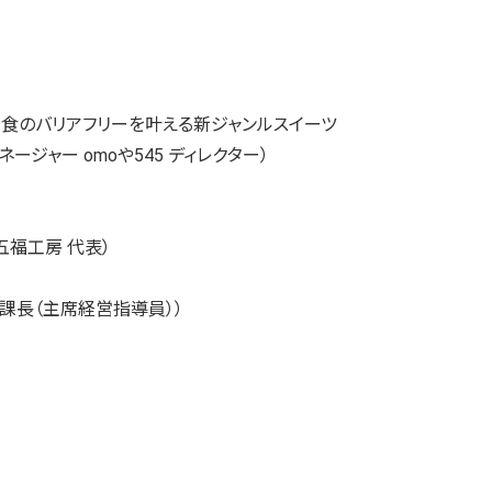
！食のバリアフリーを叶える新ジャンルスイーツ
マネージャー omoや545 ディレクター）
五福工房 代表）
2課長（主席経営指導員））