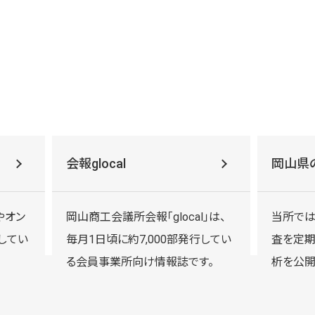
会報glocal
岡山県
やオン
岡山商工会議所会報「glocal」は、
当所では
してい
毎月1日頃に約7,000部発行してい
査を定期
る会員事業所向け情報誌です。
析を公開