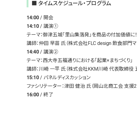
■ タイムスケジュール・プログラム
14:00
/ 開会
14:10
/ 講演①
テーマ：御津五城「里山集落発」を商品の付加価値に
講師：仲田 早苗 氏（株式会社FLC design 飲食部門
14:40
/ 講演②
テーマ：西大寺五福通りにおける「起業×まちづくり」
講師：川崎 一平 氏（株式会社KKM川崎 代表取締役 
15:10
/ パネルディスカッション
ファシリテーター：津田 健治 氏（岡山北商工会 支援
16:00
/ 終了