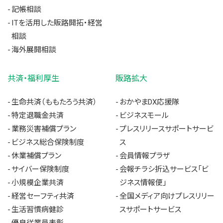
記帳相談
ITを活用した販路開拓・経営
相談
海外展開相談
共済・福利厚生
販路拡大
生命共済（ももたろう共済）
おかやまDX応援隊
特定退職金共済
ビジネスモール
業務災害補償プラン
プレスリリースサポートサービ
ビジネス総合保険制度
ス
休業補償プラン
会員情報プラザ
サイバー保険制度
会報チラシ折込サービス「ビ
小規模企業共済
ジネス情報便」
経営セーフティ共済
全国メディア向けプレスリリー
生活習慣病健診
スサポートサービス
優良従業員表彰