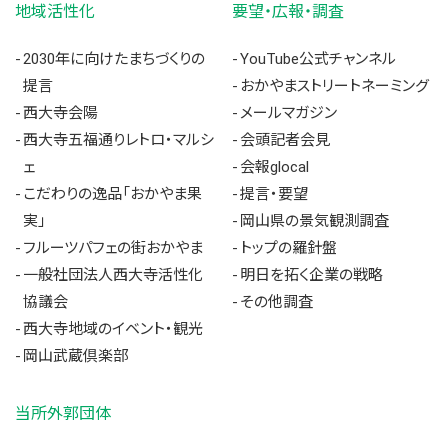
地域活性化
要望・広報・調査
2030年に向けたまちづくりの
YouTube公式チャンネル
提言
おかやまストリートネーミング
西大寺会陽
メールマガジン
西大寺五福通りレトロ・マルシ
会頭記者会見
ェ
会報glocal
こだわりの逸品「おかやま果
提言・要望
実」
岡山県の景気観測調査
フルーツパフェの街おかやま
トップの羅針盤
一般社団法人西大寺活性化
明日を拓く企業の戦略
協議会
その他調査
西大寺地域のイベント・観光
岡山武蔵倶楽部
当所外郭団体