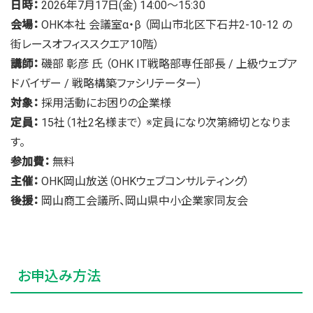
日時：
2026年7月17日(金) 14:00〜15:30
会場：
OHK本社 会議室α・β （岡山市北区下石井2-10-12 の
街レースオフィススクエア10階）
講師：
磯部 彰彦 氏 （OHK IT戦略部専任部長 / 上級ウェブア
ドバイザー / 戦略構築ファシリテーター）
対象：
採用活動にお困りの企業様
定員：
15社（1社2名様まで） ※定員になり次第締切となりま
す。
参加費：
無料
主催：
OHK岡山放送（OHKウェブコンサルティング）
後援：
岡山商工会議所、岡山県中小企業家同友会
お申込み方法