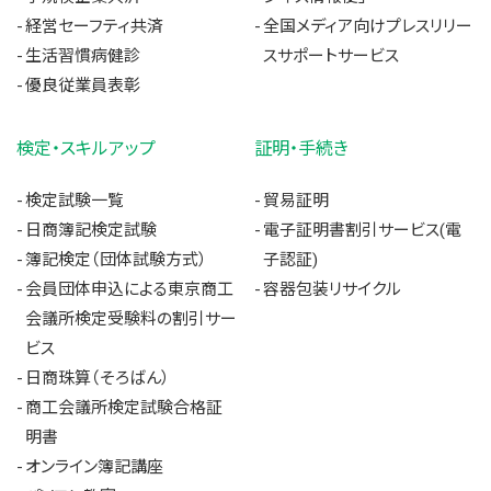
経営セーフティ共済
全国メディア向けプレスリリー
生活習慣病健診
スサポートサービス
優良従業員表彰
検定・スキルアップ
証明・手続き
検定試験一覧
貿易証明
日商簿記検定試験
電子証明書割引サービス(電
簿記検定（団体試験方式）
子認証)
会員団体申込による東京商工
容器包装リサイクル
会議所検定受験料の割引サー
ビス
日商珠算（そろばん）
商工会議所検定試験合格証
明書
オンライン簿記講座