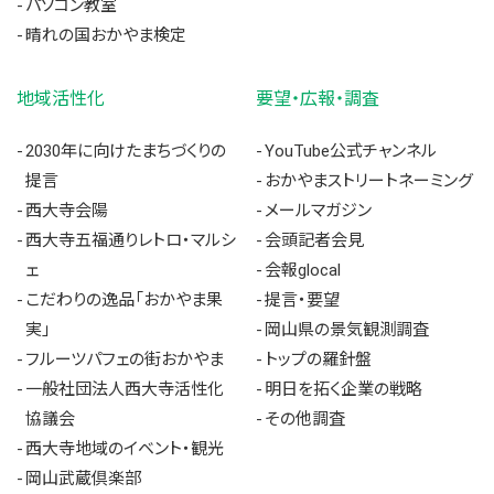
パソコン教室
晴れの国おかやま検定
地域活性化
要望・広報・調査
2030年に向けたまちづくりの
YouTube公式チャンネル
提言
おかやまストリートネーミング
西大寺会陽
メールマガジン
西大寺五福通りレトロ・マルシ
会頭記者会見
ェ
会報glocal
こだわりの逸品「おかやま果
提言・要望
実」
岡山県の景気観測調査
フルーツパフェの街おかやま
トップの羅針盤
一般社団法人西大寺活性化
明日を拓く企業の戦略
協議会
その他調査
西大寺地域のイベント・観光
岡山武蔵倶楽部