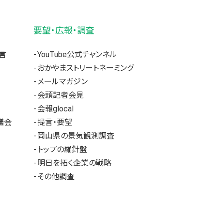
要望・広報・調査
言
YouTube公式チャンネル
おかやまストリートネーミング
メールマガジン
会頭記者会見
会報glocal
議会
提言・要望
岡山県の景気観測調査
トップの羅針盤
明日を拓く企業の戦略
その他調査