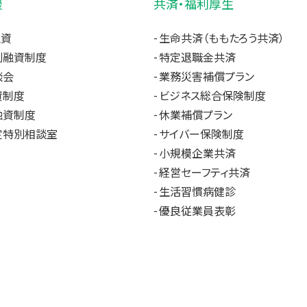
援
共済・福利厚生
融資
生命共済（ももたろう共済）
別融資制度
特定退職金共済
談会
業務災害補償プラン
資制度
ビジネス総合保険制度
融資制度
休業補償プラン
定特別相談室
サイバー保険制度
小規模企業共済
経営セーフティ共済
生活習慣病健診
優良従業員表彰