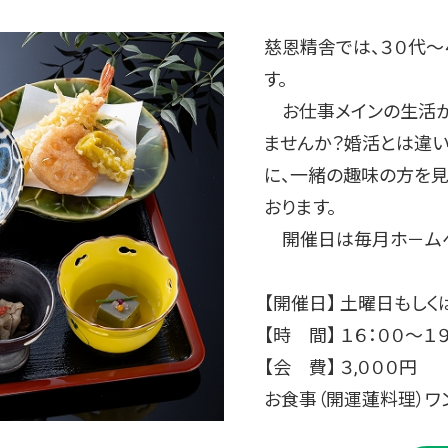
慈恩精舎では、３０代～
す。
お仕事メインの生活から
ませんか？婚活とは違い
に、一緒の趣味の方を見
おります。
開催日は毎月ホ－ムペ
【開催日】 土曜日もし
【時 間】 １６：００～１
【会 費】 ３,０００円
お食事（開運蓮料理）ワ