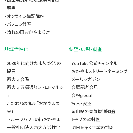
商工会議所検定試験合格証
明書
オンライン簿記講座
パソコン教室
晴れの国おかやま検定
地域活性化
要望・広報・調査
2030年に向けたまちづくりの
YouTube公式チャンネル
提言
おかやまストリートネーミング
西大寺会陽
メールマガジン
西大寺五福通りレトロ・マルシ
会頭記者会見
ェ
会報glocal
こだわりの逸品「おかやま果
提言・要望
実」
岡山県の景気観測調査
フルーツパフェの街おかやま
トップの羅針盤
一般社団法人西大寺活性化
明日を拓く企業の戦略