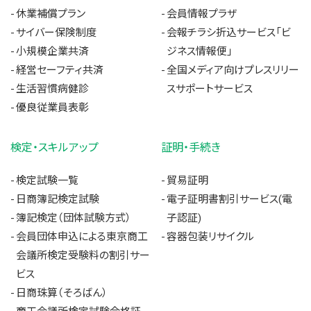
休業補償プラン
会員情報プラザ
サイバー保険制度
会報チラシ折込サービス「ビ
小規模企業共済
ジネス情報便」
経営セーフティ共済
全国メディア向けプレスリリー
生活習慣病健診
スサポートサービス
優良従業員表彰
検定・スキルアップ
証明・手続き
検定試験一覧
貿易証明
日商簿記検定試験
電子証明書割引サービス(電
簿記検定（団体試験方式）
子認証)
会員団体申込による東京商工
容器包装リサイクル
会議所検定受験料の割引サー
ビス
日商珠算（そろばん）