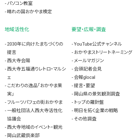
パソコン教室
晴れの国おかやま検定
地域活性化
要望・広報・調査
2030年に向けたまちづくりの
YouTube公式チャンネル
提言
おかやまストリートネーミング
西大寺会陽
メールマガジン
西大寺五福通りレトロ・マルシ
会頭記者会見
ェ
会報glocal
こだわりの逸品「おかやま果
提言・要望
実」
岡山県の景気観測調査
フルーツパフェの街おかやま
トップの羅針盤
一般社団法人西大寺活性化
明日を拓く企業の戦略
協議会
その他調査
西大寺地域のイベント・観光
岡山武蔵倶楽部