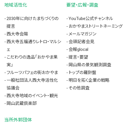
地域活性化
要望・広報・調査
2030年に向けたまちづくりの
YouTube公式チャンネル
提言
おかやまストリートネーミング
西大寺会陽
メールマガジン
西大寺五福通りレトロ・マルシ
会頭記者会見
ェ
会報glocal
こだわりの逸品「おかやま果
提言・要望
実」
岡山県の景気観測調査
フルーツパフェの街おかやま
トップの羅針盤
一般社団法人西大寺活性化
明日を拓く企業の戦略
協議会
その他調査
西大寺地域のイベント・観光
岡山武蔵倶楽部
当所外郭団体