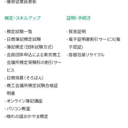
優良従業員表彰
検定・スキルアップ
証明・手続き
検定試験一覧
貿易証明
日商簿記検定試験
電子証明書割引サービス(電
簿記検定（団体試験方式）
子認証)
会員団体申込による東京商工
容器包装リサイクル
会議所検定受験料の割引サー
ビス
日商珠算（そろばん）
商工会議所検定試験合格証
明書
オンライン簿記講座
パソコン教室
晴れの国おかやま検定