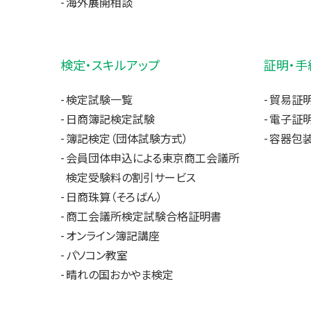
海外展開相談
検定・スキルアップ
証明・手
検定試験一覧
貿易証
日商簿記検定試験
電子証明
簿記検定（団体試験方式）
容器包装
会員団体申込による東京商工会議所
検定受験料の割引サービス
日商珠算（そろばん）
商工会議所検定試験合格証明書
オンライン簿記講座
パソコン教室
晴れの国おかやま検定