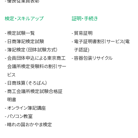
優良従業員表彰
検定・スキルアップ
証明・手続き
検定試験一覧
貿易証明
日商簿記検定試験
電子証明書割引サービス(電
簿記検定（団体試験方式）
子認証)
会員団体申込による東京商工
容器包装リサイクル
会議所検定受験料の割引サー
ビス
日商珠算（そろばん）
商工会議所検定試験合格証
明書
オンライン簿記講座
パソコン教室
晴れの国おかやま検定