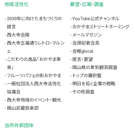
地域活性化
要望・広報・調査
2030年に向けたまちづくりの
YouTube公式チャンネル
提言
おかやまストリートネーミング
西大寺会陽
メールマガジン
西大寺五福通りレトロ・マルシ
会頭記者会見
ェ
会報glocal
こだわりの逸品「おかやま果
提言・要望
実」
岡山県の景気観測調査
フルーツパフェの街おかやま
トップの羅針盤
一般社団法人西大寺活性化
明日を拓く企業の戦略
協議会
その他調査
西大寺地域のイベント・観光
岡山武蔵倶楽部
当所外郭団体