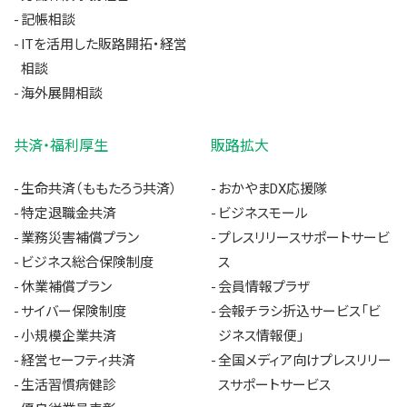
記帳相談
ITを活用した販路開拓・経営
相談
海外展開相談
共済・福利厚生
販路拡大
生命共済（ももたろう共済）
おかやまDX応援隊
特定退職金共済
ビジネスモール
業務災害補償プラン
プレスリリースサポートサービ
ビジネス総合保険制度
ス
休業補償プラン
会員情報プラザ
サイバー保険制度
会報チラシ折込サービス「ビ
小規模企業共済
ジネス情報便」
経営セーフティ共済
全国メディア向けプレスリリー
生活習慣病健診
スサポートサービス