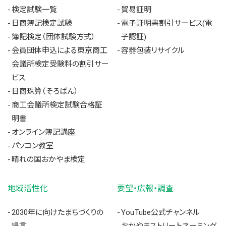
検定試験一覧
貿易証明
日商簿記検定試験
電子証明書割引サービス(電
簿記検定（団体試験方式）
子認証)
会員団体申込による東京商工
容器包装リサイクル
会議所検定受験料の割引サー
ビス
日商珠算（そろばん）
商工会議所検定試験合格証
明書
オンライン簿記講座
パソコン教室
晴れの国おかやま検定
地域活性化
要望・広報・調査
2030年に向けたまちづくりの
YouTube公式チャンネル
提言
おかやまストリートネーミング