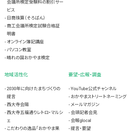
会議所検定受験料の割引サー
ビス
日商珠算（そろばん）
商工会議所検定試験合格証
明書
オンライン簿記講座
パソコン教室
晴れの国おかやま検定
地域活性化
要望・広報・調査
2030年に向けたまちづくりの
YouTube公式チャンネル
提言
おかやまストリートネーミング
西大寺会陽
メールマガジン
西大寺五福通りレトロ・マルシ
会頭記者会見
ェ
会報glocal
こだわりの逸品「おかやま果
提言・要望