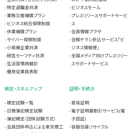
特定退職金共済
ビジネスモール
業務災害補償プラン
プレスリリースサポートサービ
ビジネス総合保険制度
ス
休業補償プラン
会員情報プラザ
サイバー保険制度
会報チラシ折込サービス「ビ
小規模企業共済
ジネス情報便」
経営セーフティ共済
全国メディア向けプレスリリー
生活習慣病健診
スサポートサービス
優良従業員表彰
検定・スキルアップ
証明・手続き
検定試験一覧
貿易証明
日商簿記検定試験
電子証明書割引サービス(電
簿記検定（団体試験方式）
子認証)
会員団体申込による東京商工
容器包装リサイクル