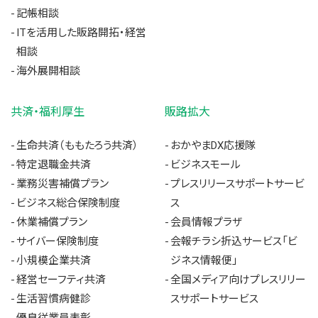
記帳相談
ITを活用した販路開拓・経営
相談
海外展開相談
共済・福利厚生
販路拡大
生命共済（ももたろう共済）
おかやまDX応援隊
特定退職金共済
ビジネスモール
業務災害補償プラン
プレスリリースサポートサービ
ビジネス総合保険制度
ス
休業補償プラン
会員情報プラザ
サイバー保険制度
会報チラシ折込サービス「ビ
小規模企業共済
ジネス情報便」
経営セーフティ共済
全国メディア向けプレスリリー
生活習慣病健診
スサポートサービス
優良従業員表彰