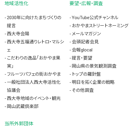
地域活性化
要望・広報・調査
2030年に向けたまちづくりの
YouTube公式チャンネル
提言
おかやまストリートネーミング
西大寺会陽
メールマガジン
西大寺五福通りレトロ・マルシ
会頭記者会見
ェ
会報glocal
こだわりの逸品「おかやま果
提言・要望
実」
岡山県の景気観測調査
フルーツパフェの街おかやま
トップの羅針盤
一般社団法人西大寺活性化
明日を拓く企業の戦略
協議会
その他調査
西大寺地域のイベント・観光
岡山武蔵倶楽部
当所外郭団体