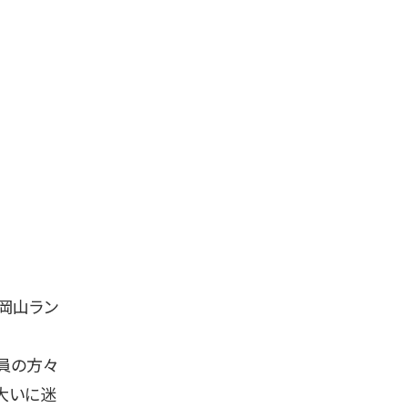
岡山ラン
員の方々
大いに迷