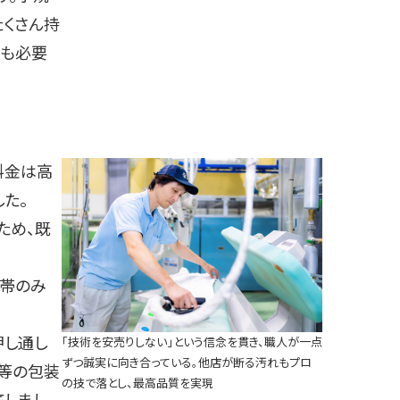
たくさん持
ても必要
料金は高
た。
ため、既
格帯のみ
押し通し
「技術を安売りしない」という信念を貫き、職人が一点
ずつ誠実に向き合っている。他店が断る汚れもプロ
ー等の包装
の技で落とし、最高品質を実現