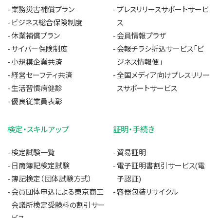
業務災害補償プラン
プレスリリースサポートサービ
ビジネス総合保険制度
ス
休業補償プラン
会員情報プラザ
サイバー保険制度
会報チラシ折込サービス「ビ
小規模企業共済
ジネス情報便」
経営セーフティ共済
全国メディア向けプレスリリー
生活習慣病健診
スサポートサービス
優良従業員表彰
検定・スキルアップ
証明・手続き
検定試験一覧
貿易証明
日商簿記検定試験
電子証明書割引サービス(電
簿記検定（団体試験方式）
子認証)
会員団体申込による東京商工
容器包装リサイクル
会議所検定受験料の割引サー