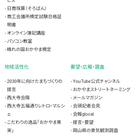
ビス
日商珠算（そろばん）
商工会議所検定試験合格証
明書
オンライン簿記講座
パソコン教室
晴れの国おかやま検定
地域活性化
要望・広報・調査
2030年に向けたまちづくりの
YouTube公式チャンネル
提言
おかやまストリートネーミング
西大寺会陽
メールマガジン
西大寺五福通りレトロ・マルシ
会頭記者会見
ェ
会報glocal
こだわりの逸品「おかやま果
提言・要望
実」
岡山県の景気観測調査