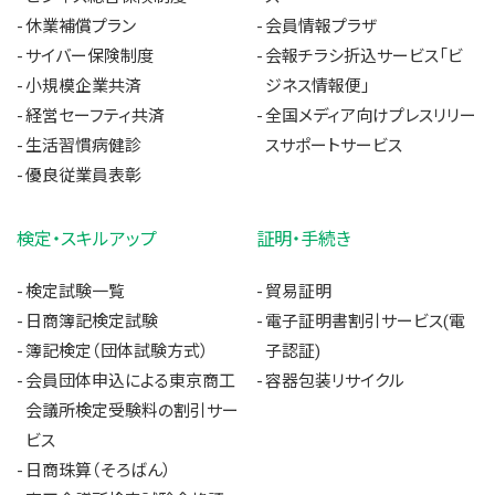
休業補償プラン
会員情報プラザ
サイバー保険制度
会報チラシ折込サービス「ビ
小規模企業共済
ジネス情報便」
経営セーフティ共済
全国メディア向けプレスリリー
生活習慣病健診
スサポートサービス
優良従業員表彰
検定・スキルアップ
証明・手続き
検定試験一覧
貿易証明
日商簿記検定試験
電子証明書割引サービス(電
簿記検定（団体試験方式）
子認証)
会員団体申込による東京商工
容器包装リサイクル
会議所検定受験料の割引サー
ビス
日商珠算（そろばん）