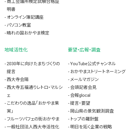
商工会議所検定試験合格証
明書
オンライン簿記講座
パソコン教室
晴れの国おかやま検定
地域活性化
要望・広報・調査
2030年に向けたまちづくりの
YouTube公式チャンネル
提言
おかやまストリートネーミング
西大寺会陽
メールマガジン
西大寺五福通りレトロ・マルシ
会頭記者会見
ェ
会報glocal
こだわりの逸品「おかやま果
提言・要望
実」
岡山県の景気観測調査
フルーツパフェの街おかやま
トップの羅針盤
一般社団法人西大寺活性化
明日を拓く企業の戦略