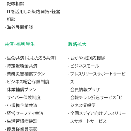
記帳相談
ITを活用した販路開拓・経営
相談
海外展開相談
共済・福利厚生
販路拡大
生命共済（ももたろう共済）
おかやまDX応援隊
特定退職金共済
ビジネスモール
業務災害補償プラン
プレスリリースサポートサービ
ビジネス総合保険制度
ス
休業補償プラン
会員情報プラザ
サイバー保険制度
会報チラシ折込サービス「ビ
小規模企業共済
ジネス情報便」
経営セーフティ共済
全国メディア向けプレスリリー
生活習慣病健診
スサポートサービス
優良従業員表彰