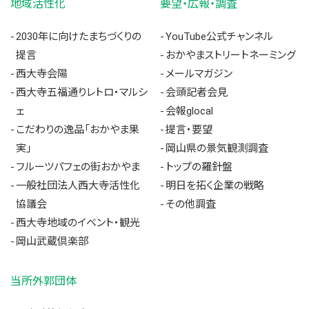
地域活性化
要望・広報・調査
2030年に向けたまちづくりの
YouTube公式チャンネル
提言
おかやまストリートネーミング
西大寺会陽
メールマガジン
西大寺五福通りレトロ・マルシ
会頭記者会見
ェ
会報glocal
こだわりの逸品「おかやま果
提言・要望
実」
岡山県の景気観測調査
フルーツパフェの街おかやま
トップの羅針盤
一般社団法人西大寺活性化
明日を拓く企業の戦略
協議会
その他調査
西大寺地域のイベント・観光
岡山武蔵倶楽部
当所外郭団体