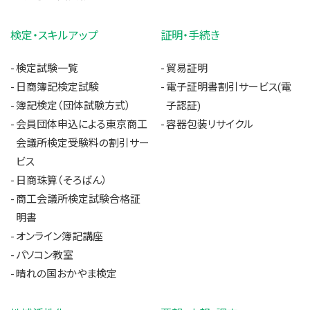
検定・スキルアップ
証明・手続き
検定試験一覧
貿易証明
日商簿記検定試験
電子証明書割引サービス(電
簿記検定（団体試験方式）
子認証)
会員団体申込による東京商工
容器包装リサイクル
会議所検定受験料の割引サー
ビス
日商珠算（そろばん）
商工会議所検定試験合格証
明書
オンライン簿記講座
パソコン教室
晴れの国おかやま検定